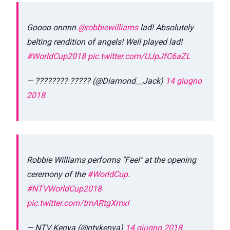
Goooo onnnn
@robbiewilliams
lad! Absolutely
belting rendition of angels! Well played lad!
#WorldCup2018
pic.twitter.com/UJpJfC6aZL
— ???????? ????? (@Diamond__Jack)
14 giugno
2018
Robbie Williams performs "Feel" at the opening
ceremony of the
#WorldCup
.
#NTVWorldCup2018
pic.twitter.com/tmARtgXmxI
— NTV Kenya (@ntvkenya)
14 giugno 2018