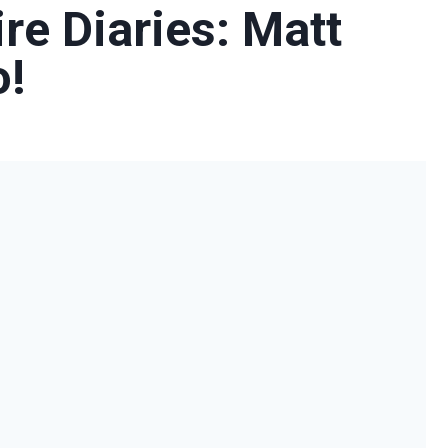
re Diaries: Matt
o!