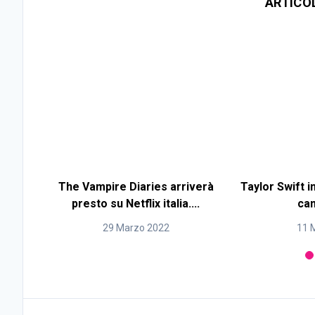
ARTICO
The Vampire Diaries arriverà
Taylor Swift i
presto su Netflix italia....
cam
29 Marzo 2022
11 