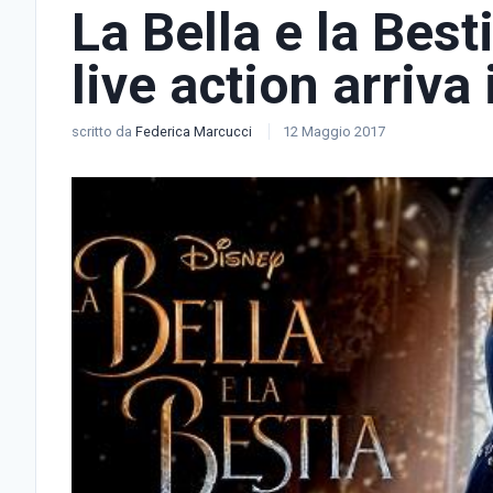
La Bella e la Best
live action arriv
scritto da
Federica Marcucci
12 Maggio 2017