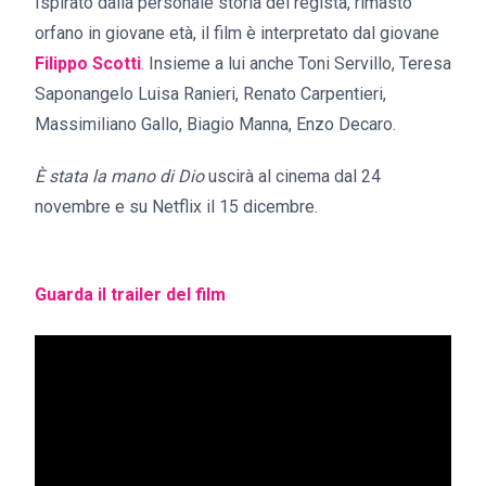
Ispirato dalla personale storia del regista, rimasto
orfano in giovane età, il film è interpretato dal giovane
Filippo Scotti
. Insieme a lui anche Toni Servillo, Teresa
Saponangelo Luisa Ranieri, Renato Carpentieri,
Massimiliano Gallo, Biagio Manna, Enzo Decaro.
È stata la mano di Dio
uscirà al cinema dal 24
novembre e su Netflix il 15 dicembre.
Guarda il trailer del film