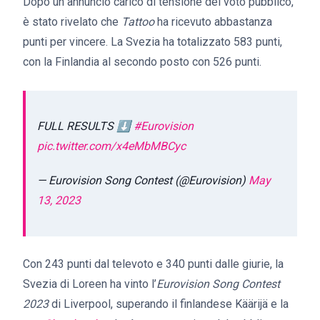
Dopo un annuncio carico di tensione del voto pubblico,
è stato rivelato che
Tattoo
ha ricevuto abbastanza
punti per vincere. La Svezia ha totalizzato 583 punti,
con la Finlandia al secondo posto con 526 punti.
FULL RESULTS ⬇️
#Eurovision
pic.twitter.com/x4eMbMBCyc
— Eurovision Song Contest (@Eurovision)
May
13, 2023
Con 243 punti dal televoto e 340 punti dalle giurie, la
Svezia di Loreen ha vinto l’
Eurovision Song Contest
2023
di Liverpool, superando il finlandese Käärijä e la