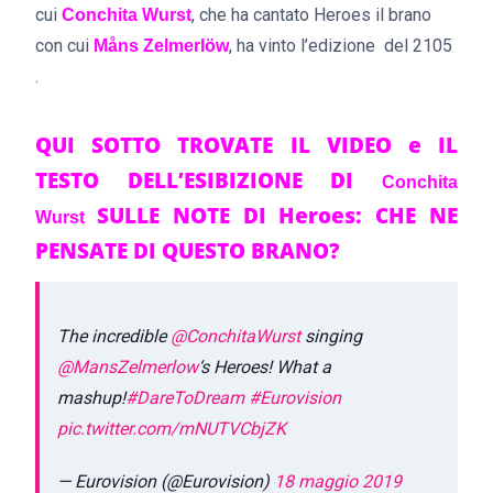
cui
, che ha cantato Heroes il brano
Conchita Wurst
con cui
, ha vinto l’edizione del 2105
Måns Zelmerlöw
.
Q
UI SOTTO TROVATE IL VIDEO e IL
TESTO DELL’ESIB
IZIONE DI
Conchita
SULLE NOTE DI Heroes
: CHE NE
Wurst
PENSATE DI QUESTO BRANO?
The incredible
@ConchitaWurst
singing
@MansZelmerlow
‘s Heroes! What a
mashup!
#DareToDream
#Eurovision
pic.twitter.com/mNUTVCbjZK
— Eurovision (@Eurovision)
18 maggio 2019