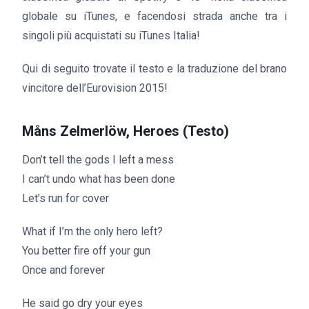
globale su iTunes, e facendosi strada anche tra i
singoli più acquistati su iTunes Italia!
Qui di seguito trovate il testo e la traduzione del brano
vincitore dell’Eurovision 2015!
Måns Zelmerlöw
, Heroes (Testo)
Don’t tell the gods I left a mess
I can’t undo what has been done
Let’s run for cover
What if I’m the only hero left?
You better fire off your gun
Once and forever
He said go dry your eyes