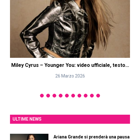
Miley Cyrus – Younger You: video ufficiale, testo...
H
26 Marzo 2026
ULTIME NEWS
Ariana Grande si prenderà una pausa