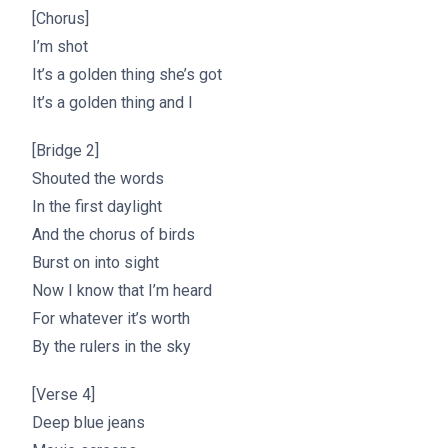
[Chorus]
I’m shot
It’s a golden thing she’s got
It’s a golden thing and I
[Bridge 2]
Shouted the words
In the first daylight
And the chorus of birds
Burst on into sight
Now I know that I’m heard
For whatever it’s worth
By the rulers in the sky
[Verse 4]
Deep blue jeans