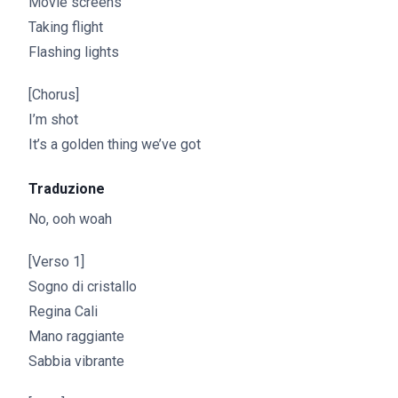
Movie screens
Taking flight
Flashing lights
[Chorus]
I’m shot
It’s a golden thing we’ve got
Traduzione
No, ooh woah
[Verso 1]
Sogno di cristallo
Regina Cali
Mano raggiante
Sabbia vibrante