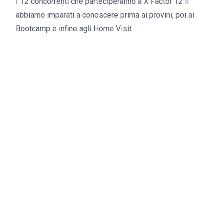
I 12 concorrenti che parteciperanno a X Factor 12 li
abbiamo imparati a conoscere prima ai provini, poi ai
Bootcamp e infine agli Home Visit.