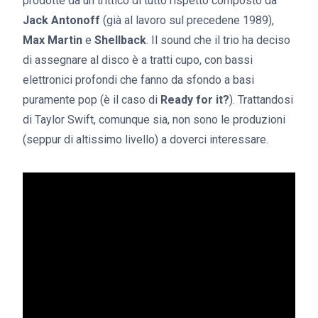
prodotte da un trittico di tutto rispetto composto da
Jack Antonoff
(già al lavoro sul precedene 1989),
Max Martin
e
Shellback
. Il sound che il trio ha deciso
di assegnare al disco è a tratti cupo, con bassi
elettronici profondi che fanno da sfondo a basi
puramente pop (è il caso di
Ready for it?
). Trattandosi
di Taylor Swift, comunque sia, non sono le produzioni
(seppur di altissimo livello) a doverci interessare.