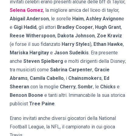
invitati celebri erano presenti
alcune delle bff di Taylor,
Selena Gomez
, la migliore amica del liceo di taylor,
Abigail Anderson
, le sorelle
Haim
,
Ashley Avignon
e
e
Gigi Hadid
, gli attori
Bradley Cooper
,
Hugh Grant
,
Reese Witherspoon
,
Dakota Johnson
,
Zoe Kraviz
(e forse il suo fidanzato
Harry Styles
),
Ethan Hawke
,
Mariska Hargitay
e
Jason Sudeikis
. Era presente
anche
Steven Spielberg
e molti dirigenti della Disney;
tra musicisti come
Sabrina Carpenter
,
Gracie
Abrams
,
Camila Cabello
, i
Chainsmokers
,
Ed
Sheeran
con la moglie
Cherry
,
Sombr
, le
Chicks
e
Benson Boone
e tanti altri. Immancabile la sua storica
publicist
Tree Paine
.
Erano invitati anche diversi giocatori della National
Football League, la NFL, il campionato in cui gioca
Travis.