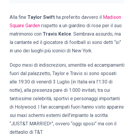
Alla fine
Taylor Swift
ha preferito davvero il
Madison
Square Garden
rispetto a un
giardino di rose per il suo
matrimonio con
Travis Kelce
.
Sembrava assurdo, ma
la cantante ed il giocatore di football si sono detti “si”
in uno dei luoghi più iconici di New York.
Dopo mesi di indiscrezioni, smentite ed accampamenti
fuori dal palazzetto, Taylor e Travis si sono sposati
alle 19:30 di venerdì 3 Luglio (in Italia era l’1:30 di
notte), alla presenza pare di 1.000 invitati, tra cui
tantissime celebrità, sportivi e personaggi importanti
di Holywood. I fan accampati fuori hanno visto apparire
s
ui maxi schermi esterni dell’impianto la scritta
“JUST&T MARRIED!”, ovvero “oggi sposi” ma con il
dettaglio di T&T.