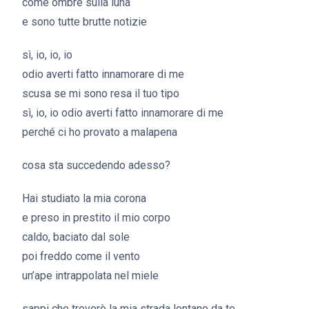
come ombre sulla luna
e sono tutte brutte notizie
sì, io, io, io
odio averti fatto innamorare di me
scusa se mi sono resa il tuo tipo
sì, io, io odio averti fatto innamorare di me
perché ci ho provato a malapena
cosa sta succedendo adesso?
Hai studiato la mia corona
e preso in prestito il mio corpo
caldo, baciato dal sole
poi freddo come il vento
un’ape intrappolata nel miele
sappi che troverò la mia strada lontano da te