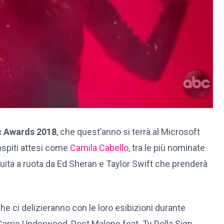
c Awards 2018
, che quest’anno si terrà al Microsoft
ospiti attesi come
Camila Cabello
, tra le più nominate
guita a ruota da Ed Sheran e Taylor Swift che prenderà
ci delizieranno con le loro esibizioni durante
 Carrie Underwood, Post Malone feat. Ty Dolla Sign,