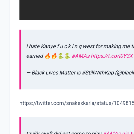
I hate Kanye f u c k i n g west for making me 
earned 🔥🔥🐍🐍
#AMAs
https://t.co/i0Y3
— Black Lives Matter is #StillWithKap (@blacl
https://twitter.com/snakexkarla/status/1049
tayl0r swift did not come to play
#AMAs
pic.