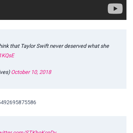
think that Taylor Swift never deserved what she
X1KQsE
ives)
October 10, 2018
815492695875586
twitter.com/STKhoKcpDy