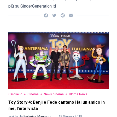
più su GingerGeneration.it!
Carosello
Cinema
News cinema
Ultime News
Toy Story 4: Benji e Fede cantano Hai un amico in
me, l’intervista
scritto da
Federica Marcucci
19 Giugno 2019