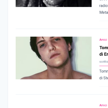
radio
Meta
Amici 
Tomm
di E
scritt
Tomma
di St
Amici 