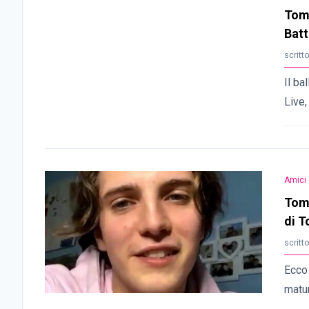
Tom
Batt
scritt
Il ba
Live,
Amici 
Tomm
di 
scritt
Ecco
matur