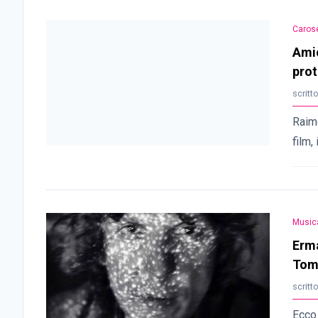
Carose
Ami
prot
scritt
Raim
film,
Music
Erma
Tom
scritt
Ecco 