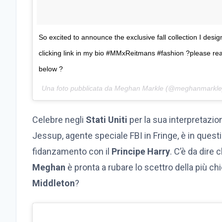
So excited to announce the exclusive fall collection I des
clicking link in my bio #MMxReitmans #fashion ?please r
below ?
Una foto pubblicata da Meghan Markle (@meghanmarkle)
Celebre negli
Stati Uniti
per la sua interpretazion
Jessup, agente speciale FBI in Fringe, è in questi 
fidanzamento con il
Principe Harry
. C’è da dire
Meghan
è pronta a rubare lo scettro della più ch
Middleton
?