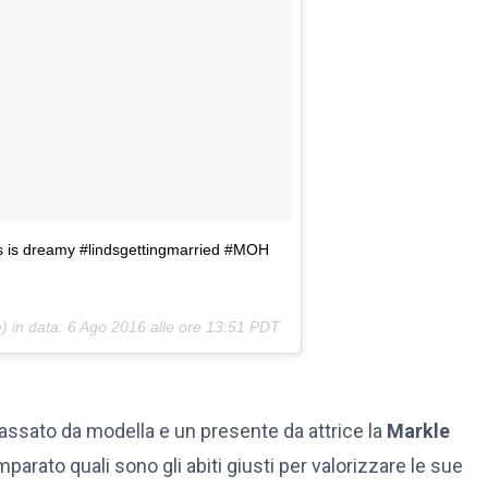
s is dreamy #lindsgettingmarried #MOH
 in data:
6 Ago 2016 alle ore 13:51 PDT
assato da modella e un presente da attrice la
Markle
imparato quali sono gli abiti giusti per valorizzare le sue