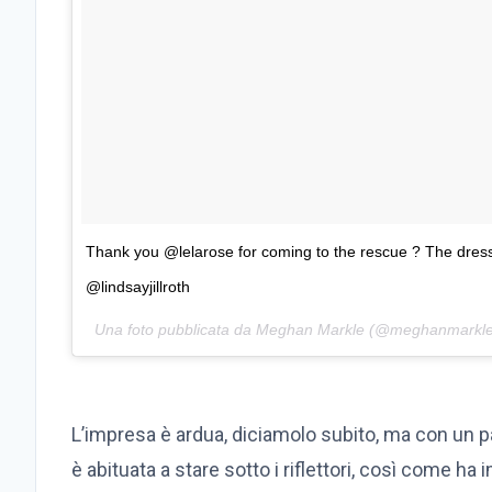
Thank you @lelarose for coming to the rescue ? The dres
@lindsayjillroth
Una foto pubblicata da Meghan Markle (@meghanmarkle)
L’impresa è ardua, diciamolo subito, ma con un p
è abituata a stare sotto i riflettori, così come ha 