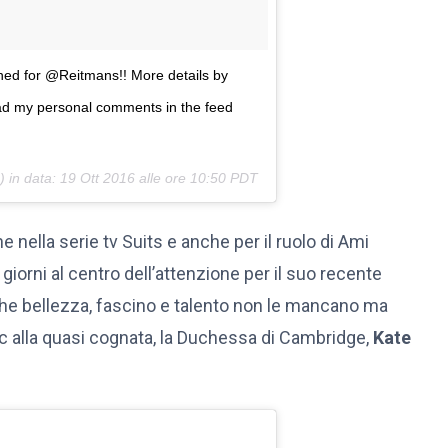
igned for @Reitmans!! More details by
ead my personal comments in the feed
 in data:
19 Ott 2016 alle ore 10:50 PDT
e nella serie tv Suits e anche per il ruolo di Ami
giorni al centro dell’attenzione per il suo recente
 che bellezza, fascino e talento non le mancano ma
ic alla quasi cognata, la Duchessa di Cambridge,
Kate