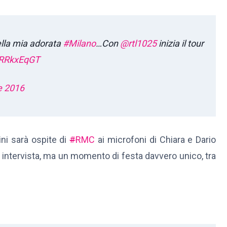
ella mia adorata
#Milano
…Con
@rtl1025
inizia il tour
YRRkxEqGT
e 2016
ni sarà ospite di
#
RMC
ai microfoni di Chiara e Dario
ta intervista, ma un momento di festa davvero unico, tra