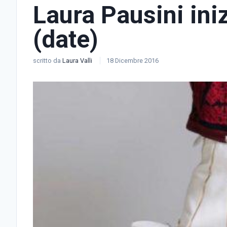
Laura Pausini iniz
(date)
scritto da
Laura Valli
18 Dicembre 2016