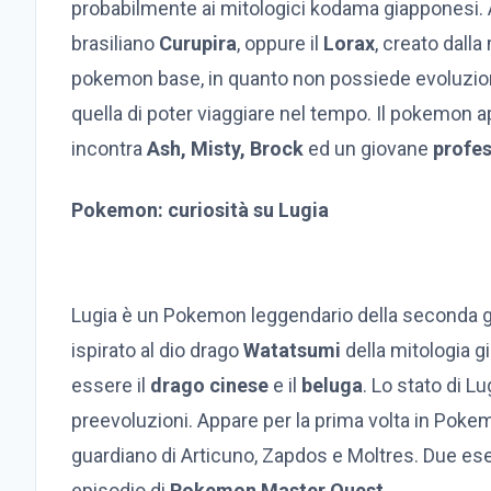
probabilmente ai mitologici kodama giapponesi. Al
brasiliano
Curupira
, oppure il
Lorax
, creato dall
pokemon base, in quanto non possiede evoluzioni 
quella di poter viaggiare nel tempo. Il pokemon 
incontra
Ash, Misty, Brock
ed un giovane
profes
Pokemon: curiosità su Lugia
Lugia è un Pokemon leggendario della seconda gen
ispirato al dio drago
Watatsumi
della mitologia g
essere il
drago cinese
e il
beluga
. Lo stato di L
preevoluzioni. Appare per la prima volta in Pokemon
guardiano di Articuno, Zapdos e Moltres. Due esem
episodio di
Pokemon Master Quest
.