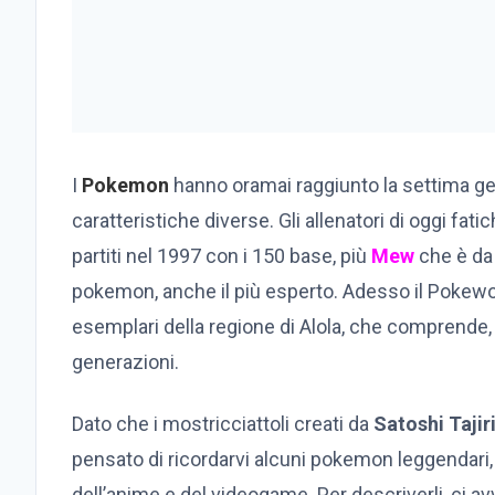
I
Pokemon
hanno oramai raggiunto la settima gen
caratteristiche diverse. Gli allenatori di oggi fa
partiti nel 1997 con i 150 base, più
Mew
che è da
pokemon, anche il più esperto. Adesso il Pokeworl
esemplari della regione di Alola, che comprende, 
generazioni.
Dato che i mostricciattoli creati da
Satoshi Tajir
pensato di ricordarvi alcuni pokemon leggendari,
dell’anime e del videogame. Per descriverli, ci 