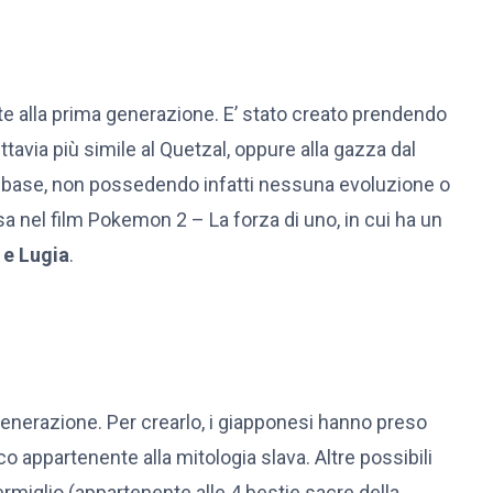
 alla prima generazione. E’ stato creato prendendo
ttavia più simile al Quetzal, oppure alla gazza dal
è base, non possedendo infatti nessuna evoluzione o
a nel film Pokemon 2 – La forza di uno, in cui ha un
 e Lugia
.
nerazione. Per crearlo, i giapponesi hanno preso
o appartenente alla mitologia slava. Altre possibili
vermiglio (appartenente alle 4 bestie sacre della