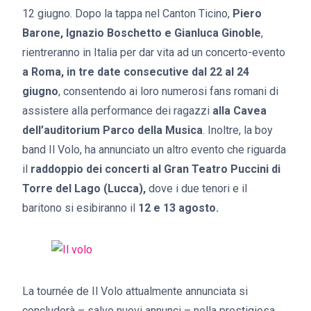
12 giugno. Dopo la tappa nel Canton Ticino,
Piero
Barone, Ignazio Boschetto e Gianluca Ginoble
,
rientreranno in Italia per dar vita ad un concerto-evento
a Roma, in tre date consecutive dal 22 al 24
giugno
, consentendo ai loro numerosi fans romani di
assistere alla performance dei ragazzi
alla Cavea
dell’auditorium Parco della Musica
. Inoltre, la boy
band Il Volo, ha annunciato un altro evento che riguarda
il
raddoppio dei concerti al Gran Teatro Puccini di
Torre del Lago (Lucca),
dove i due tenori e il
baritono si esibiranno il
12 e 13 agosto.
La tournée de Il Volo attualmente annunciata si
concluderà – salvo nuovi annunci – nella prestigiosa