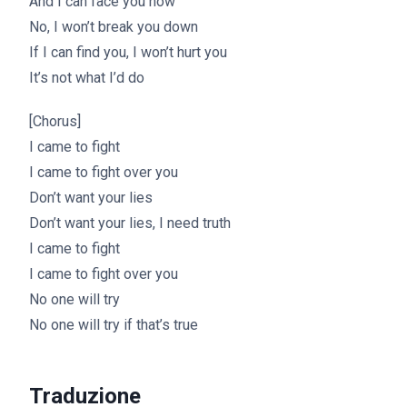
And I can face you now
No, I won’t break you down
If I can find you, I won’t hurt you
It’s not what I’d do
[Chorus]
I came to fight
I came to fight over you
Don’t want your lies
Don’t want your lies, I need truth
I came to fight
I came to fight over you
No one will try
No one will try if that’s true
Traduzione