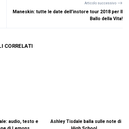
⟶
Articolo successivo
Maneskin: tutte le date dell’instore tour 2018 per Il
Ballo della Vita!
LI CORRELATI
le: audio, testo e
Ashley Tisdale balla sulle note di
one di Lemons
High School...