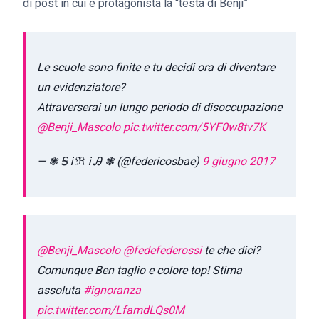
di post in cui è protagonista la “testa di Benji”
Le scuole sono finite e tu decidi ora di diventare
un evidenziatore?
Attraverserai un lungo periodo di disoccupazione
@Benji_Mascolo
pic.twitter.com/5YF0w8tv7K
— ❃ Ꭶ Ꭵ ℜ Ꭵ Ꭿ ❃ (@federicosbae)
9 giugno 2017
@Benji_Mascolo
@fedefederossi
te che dici?
Comunque Ben taglio e colore top! Stima
assoluta
#ignoranza
pic.twitter.com/LfamdLQs0M