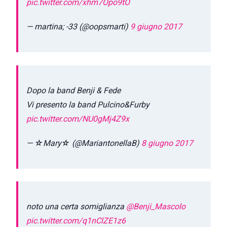
pic.twitter.com/xhm7Opo9tO
— martina; -33 (@oopsmarti)
9 giugno 2017
Dopo la band Benji & Fede
Vi presento la band Pulcino&Furby
pic.twitter.com/NU0gMj4Z9x
— ☆Mary☆ (@MariantonellaB)
8 giugno 2017
noto una certa somiglianza
@Benji_Mascolo
pic.twitter.com/q1nClZE1z6