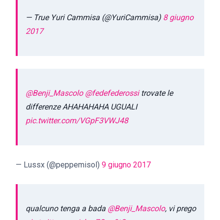
— True Yuri Cammisa (@YuriCammisa)
8 giugno
2017
@Benji_Mascolo
@fedefederossi
trovate le
differenze AHAHAHAHA UGUALI
pic.twitter.com/VGpF3VWJ48
— Lussx (@peppemisol)
9 giugno 2017
qualcuno tenga a bada
@Benji_Mascolo
, vi prego