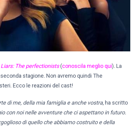
e Liars: The perfectionists
(
conoscila meglio qui
). La
na seconda stagione. Non avremo quindi The
teri. Ecco le reazioni del cast!
te di me, della mia famiglia e anche vostra
, ha scritto
o con noi nelle avventure che ci aspettano in futuro.
goglioso di quello che abbiamo costruito e della