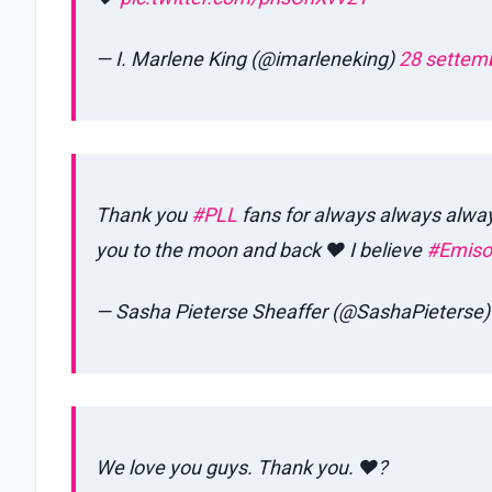
— I. Marlene King (@imarleneking)
28 settem
Thank you
#PLL
fans for always always alway
you to the moon and back ♥️ I believe
#Emiso
— Sasha Pieterse Sheaffer (@SashaPieterse
We love you guys. Thank you. ❤️?