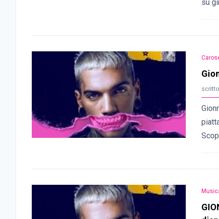
su gi
Carose
Gion
scritt
Gionn
piatt
Scopr
Music
GIO