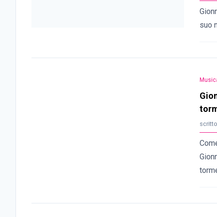
Gionn
suo n
Music
Gion
tor
scritt
Come
Gionn
torme