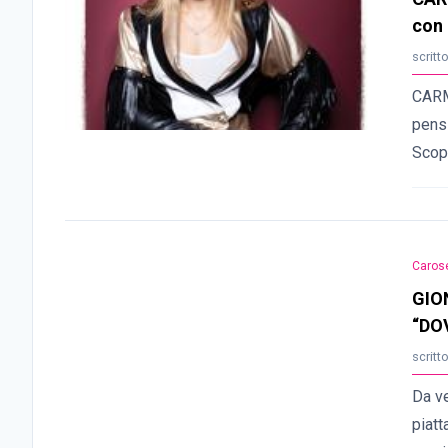
con 
scritt
CARM
pens
Scopr
Carose
GIO
“DOV
scritt
Da ve
piat