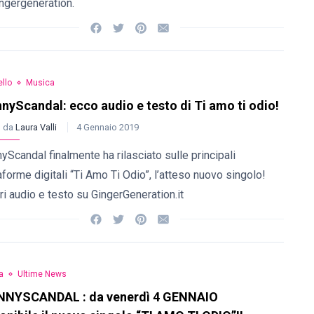
ngergeneration.
llo
Musica
nyScandal: ecco audio e testo di Ti amo ti odio!
o da
Laura Valli
4 Gennaio 2019
yScandal finalmente ha rilasciato sulle principali
aforme digitali “Ti Amo Ti Odio”, l’atteso nuovo singolo!
i audio e testo su GingerGeneration.it
a
Ultime News
NNYSCANDAL : da venerdì 4 GENNAIO