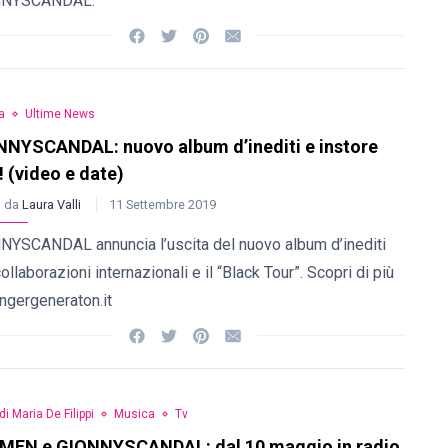
NNYSCANDAL.
a
Ultime News
NYSCANDAL: nuovo album d’inediti e instore
! (video e date)
o da
Laura Valli
11 Settembre 2019
NYSCANDAL annuncia l’uscita del nuovo album d’inediti
ollaborazioni internazionali e il “Black Tour”. Scopri di più
ngergeneraton.it
di Maria De Filippi
Musica
Tv
MEN e GIONNYSCANDAL: dal 10 maggio in radio