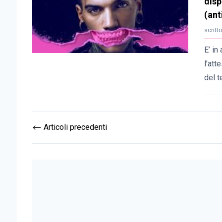
disp
(ant
scritt
E’ in
l’att
del t
Articoli precedenti
⟵