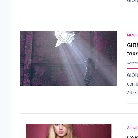
GIO
Music
GION
tour
scritt
GION
con c
su Gi
Amici 
CAR