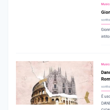
Music
Gion
scritt
Gion
intit
Music
Dand
Rom
scritt
È usc
DAND