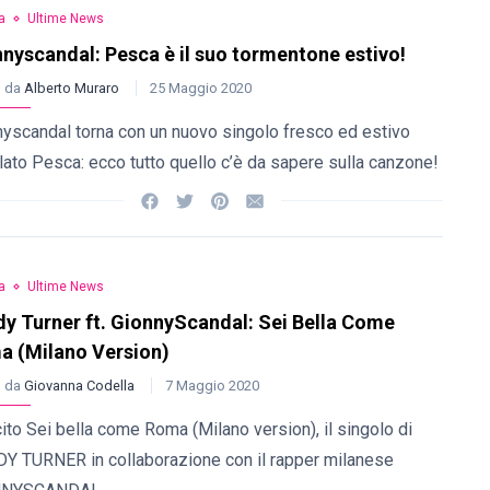
a
Ultime News
nyscandal: Pesca è il suo tormentone estivo!
o da
Alberto Muraro
25 Maggio 2020
nyscandal torna con un nuovo singolo fresco ed estivo
olato Pesca: ecco tutto quello c’è da sapere sulla canzone!
a
Ultime News
y Turner ft. GionnyScandal: Sei Bella Come
a (Milano Version)
o da
Giovanna Codella
7 Maggio 2020
ito Sei bella come Roma (Milano version), il singolo di
Y TURNER in collaborazione con il rapper milanese