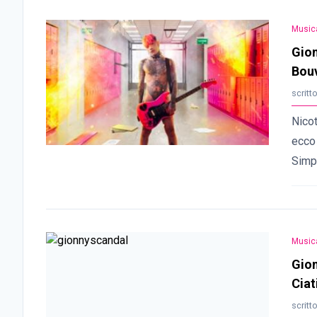
Music
Gion
Bouv
scritt
Nicot
ecco 
Simp
Music
Gion
Ciat
scritt