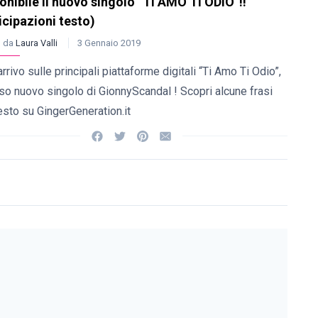
onibile il nuovo singolo “TI AMO TI ODIO”!!
icipazioni testo)
o da
Laura Valli
3 Gennaio 2019
 arrivo sulle principali piattaforme digitali “Ti Amo Ti Odio”,
eso nuovo singolo di GionnyScandal ! Scopri alcune frasi
esto su GingerGeneration.it