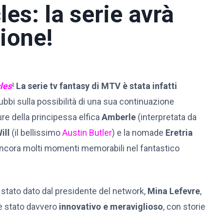
es: la serie avrà
ione!
les
!
La serie tv fantasy di MTV è stata infatti
bbi sulla possibilità di una sua continuazione
re della principessa elfica
Amberle
(interpretata da
ill
(il bellissimo
Austin Butler
) e la nomade
Eretria
ancora molti momenti memorabili nel fantastico
stato dato dal presidente del network,
Mina Lefevre
,
è stato davvero
innovativo e meraviglioso
, con storie