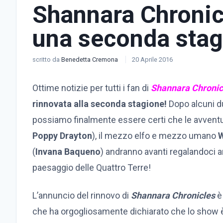
Shannara Chronicl
una seconda stag
scritto da
Benedetta Cremona
20 Aprile 2016
Ottime notizie per tutti i fan di
Shannara Chronic
rinnovata alla seconda stagione!
Dopo alcuni du
possiamo finalmente essere certi che le avventu
Poppy Drayton
), il mezzo elfo e mezzo umano
W
(
Invana Baqueno
) andranno avanti regalandoci 
paesaggio delle Quattro Terre!
L’annuncio del rinnovo di
Shannara Chronicles
è 
che ha orgogliosamente dichiarato che lo show 