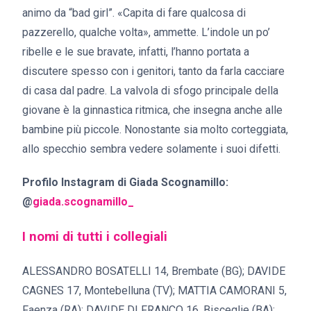
animo da “bad girl”. «Capita di fare qualcosa di
pazzerello, qualche volta», ammette. L’indole un po’
ribelle e le sue bravate, infatti, l’hanno portata a
discutere spesso con i genitori, tanto da farla cacciare
di casa dal padre. La valvola di sfogo principale della
giovane è la ginnastica ritmica, che insegna anche alle
bambine più piccole. Nonostante sia molto corteggiata,
allo specchio sembra vedere solamente i suoi difetti.
Profilo Instagram di Giada Scognamillo:
@
giada.scognamillo_
I nomi di tutti i collegiali
ALESSANDRO BOSATELLI 14, Brembate (BG); DAVIDE
CAGNES 17, Montebelluna (TV); MATTIA CAMORANI 5,
Faenza (RA); DAVIDE DI FRANCO 16, Bisceglie (BA);