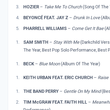
HOZIER
–
Take Me To Church
(Song Of The 
BEYONCÉ FEAT. JAY Z
–
Drunk In Love
(Alb
PHARRELL WILLIAMS
–
Come Get It Bae
(Al
SAM SMITH
–
Stay With Me
(Darkchild Vers
The Year, Best Pop Solo Performance, Best 
BECK
–
Blue Moon
(Album Of The Year)
KEITH URBAN FEAT. ERIC CHURCH
–
Raise
THE BAND PERRY
–
Gentle On My Mind
(Bes
TIM McGRAW FEAT. FAITH HILL
–
Meanwhi
Performance)