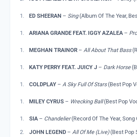
ED SHEERAN
–
Sing
(Album Of The Year, Be
ARIANA GRANDE FEAT. IGGY AZALEA
–
Pr
MEGHAN TRAINOR
–
All About That Bass
(R
KATY PERRY FEAT. JUICY J
–
Dark Horse
(B
COLDPLAY
–
A Sky Full Of Stars
(Best Pop V
MILEY CYRUS
–
Wrecking Ball
(Best Pop Vo
SIA
–
Chandelier
(Record Of The Year, Song 
JOHN LEGEND
–
All Of Me (Live)
(Best Pop 