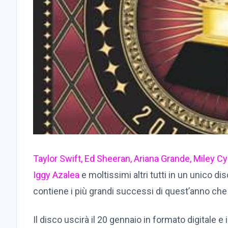
Taylor Swift
,
Ed Sheeran,
Ariana Grande
,
Miley Cy
Iggy Azalea
e moltissimi altri tutti in un unico d
contiene i più grandi successi di quest’anno ch
Il disco uscirà il 20 gennaio in formato digitale 