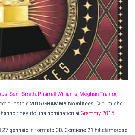
rus
,
Sam Smith
,
Pharrell Williams
,
Meghan Trainor
,
isco: questo è
2015 GRAMMY Nominees
, l’album che
e hanno ricevuto una nomination ai
Grammy 2015
.
e il 27 gennaio in formato CD. Contiene 21 hit clamorose