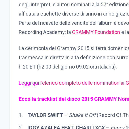
degli interpreti e autori nominati alla 57° edizio
affidata a etichette diverse di anno in anno grazie
Parte del ricavato delle vendite dell’album è devo
Recording Academy: la
GRAMMY Foundation
e l
La cerimonia dei Grammy 2015 si terrà domenica 
trasmessa in diretta in alta definizione con surr
h 20 ET (h2.00 del giorno 09.02 ora italiana).
Leggi qui
l’elenco completo delle nomination ai
Ecco la tracklist del disco 2015 GRAMMY Nom
TAYLOR SWIFT
–
Shake It Off
(Record Of Th
IGGY AZALEA FEAT. CHARLI XCX
–
Fancy
(