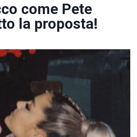
cco come Pete
tto la proposta!