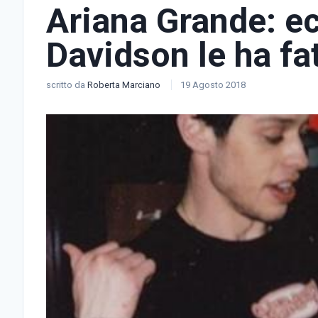
Ariana Grande: e
Davidson le ha fa
scritto da
Roberta Marciano
19 Agosto 2018