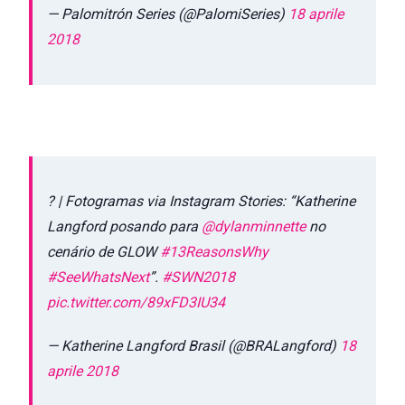
— Palomitrón Series (@PalomiSeries)
18 aprile
2018
? | Fotogramas via Instagram Stories: “Katherine
Langford posando para
@dylanminnette
no
cenário de GLOW
#13ReasonsWhy
#SeeWhatsNext
”.
#SWN2018
pic.twitter.com/89xFD3IU34
— Katherine Langford Brasil (@BRALangford)
18
aprile 2018