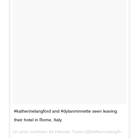
#katherinelangford and #dylanminnette seen leaving
their hotel in Rome, Italy.
Un post condiviso da
Hannah Tyson
(@katherinelangfordmedia) in data: