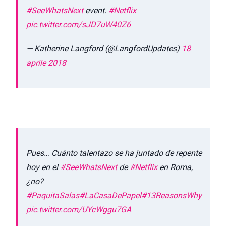
#SeeWhatsNext
event.
#Netflix
pic.twitter.com/sJD7uW40Z6
— Katherine Langford (@LangfordUpdates)
18
aprile 2018
Pues… Cuánto talentazo se ha juntado de repente
hoy en el
#SeeWhatsNext
de
#Netflix
en Roma,
¿no?
#PaquitaSalas
#LaCasaDePapel
#13ReasonsWhy
pic.twitter.com/UYcWggu7GA