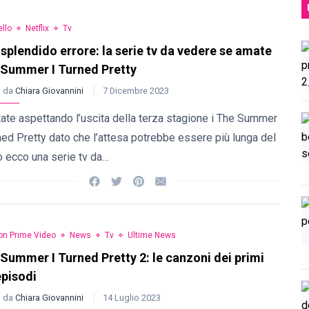
llo
Netflix
Tv
splendido errore: la serie tv da vedere se amate
Summer I Turned Pretty
o da
Chiara Giovannini
7 Dicembre 2023
ate aspettando l’uscita della terza stagione i The Summer
ned Pretty dato che l’attesa potrebbe essere più lunga del
o ecco una serie tv da…
n Prime Video
News
Tv
Ultime News
Summer I Turned Pretty 2: le canzoni dei primi
episodi
o da
Chiara Giovannini
14 Luglio 2023