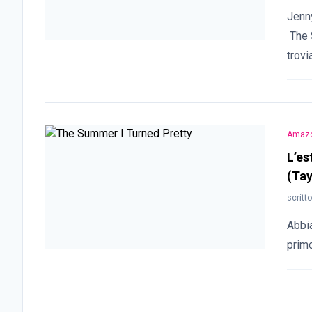
Jenny
The S
trov
Amazo
L’es
(Tay
scritt
Abbia
primo