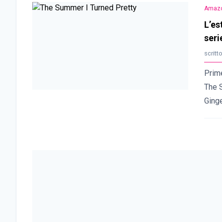
Amazo
L’es
seri
scritt
Prime
The S
Ginge