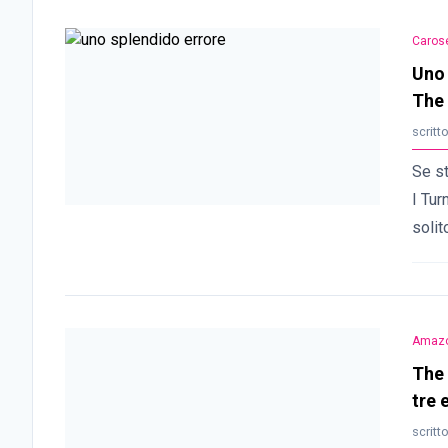
Carose
Uno 
The 
scritt
Se st
I Tur
solit
Amazo
The 
tre 
scritt