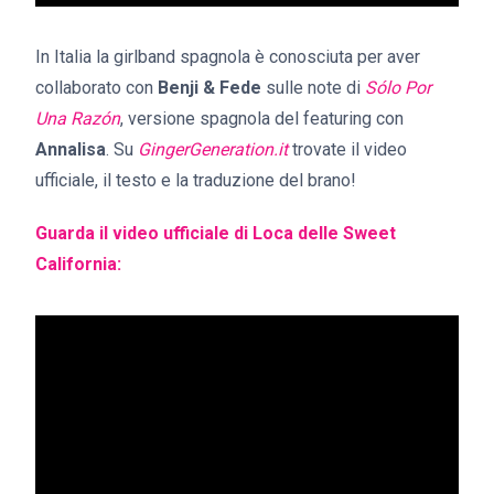
In Italia la girlband spagnola è conosciuta per aver
collaborato con
Benji & Fede
sulle note di
Sólo Por
Una Razón
, versione spagnola del featuring con
Annalisa
. Su
GingerGeneration.it
trovate il video
ufficiale, il testo e la traduzione del brano!
Guarda il video ufficiale di Loca delle Sweet
California: