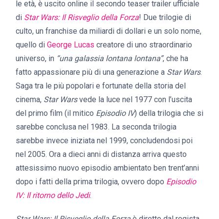
le età, è uscito online il secondo teaser trailer ufficiale
di
Star Wars: Il Risveglio della Forza
! Due trilogie di
culto, un franchise da miliardi di dollari e un solo nome,
quello di
George Lucas
creatore di uno straordinario
universo, in
“una galassia lontana lontana”
, che ha
fatto appassionare più di una generazione a
Star Wars
.
Saga tra le più popolari e fortunate della storia del
cinema,
Star Wars
vede la luce nel 1977 con l’uscita
del primo film (il mitico
Episodio IV
) della trilogia che si
sarebbe conclusa nel 1983. La seconda trilogia
sarebbe invece iniziata nel 1999, concludendosi poi
nel 2005. Ora a dieci anni di distanza arriva questo
attesissimo nuovo episodio ambientato ben trent’anni
dopo i fatti della prima trilogia, ovvero dopo
Episodio
IV: Il ritorno dello Jedi
.
Star Wars: Il Risveglio della Forza
è diretto dal regista