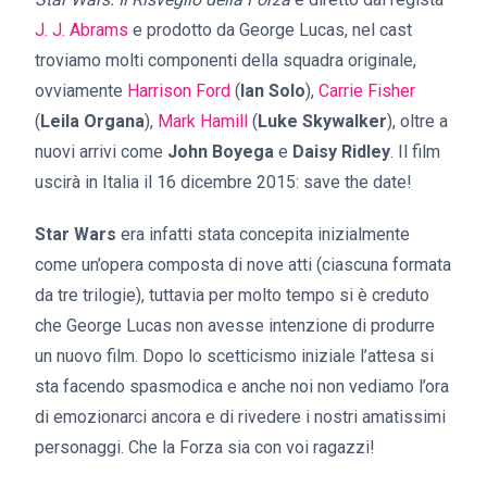
J. J. Abrams
e prodotto da George Lucas, nel cast
troviamo molti componenti della squadra originale,
ovviamente
Harrison Ford
(
Ian Solo
),
Carrie Fisher
(
Leila Organa
),
Mark Hamill
(
Luke Skywalker
), oltre a
nuovi arrivi come
John Boyega
e
Daisy Ridley
. Il film
uscirà in Italia il 16 dicembre 2015: save the date!
Star Wars
era infatti stata concepita inizialmente
come un’opera composta di nove atti (ciascuna formata
da tre trilogie), tuttavia per molto tempo si è creduto
che George Lucas non avesse intenzione di produrre
un nuovo film. Dopo lo scetticismo iniziale l’attesa si
sta facendo spasmodica e anche noi non vediamo l’ora
di emozionarci ancora e di rivedere i nostri amatissimi
personaggi. Che la Forza sia con voi ragazzi!