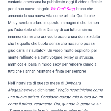
cantante americana ha pubblicato oggi il video ufficiale
per il suo nuovo singolo
We Can’t Stop,
brano che
annuncia la sua nuova vita come artista. Quello che
Miley sembra urlare in queste immagini è che lei non
più l’adorabile stellina Disney di cui tutti ci siamo
innamorati, ma che ora vuole essere una donna adulta
che fa quello che buole senza che nessuno possa
giudicarla; il risultato?! Un video molto esplicito, per
niente raffinato e a tratti volgare. Miley si struscia,
ammicca e balla in modo sexy per rendere chiaro a
tutti che Hannah Montana è finita per sempre!
Nell’intervista di questo mese di
Billboard
Magazine
aveva dichiarato: “
Voglio ricominiciare come
una nuova artista. Considero questo mio nuovo album
come il primo, veramente. Ora, quando la gente va su
iTunes e ascolta la mia vecchia musica mi da