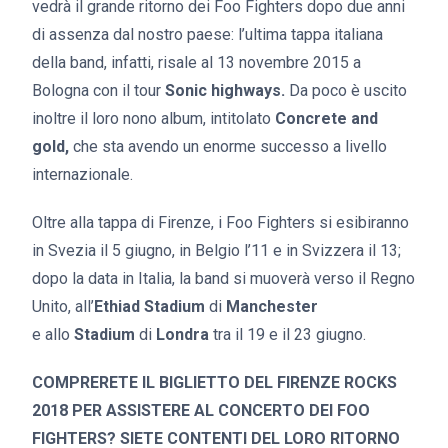
vedrà il grande ritorno dei Foo Fighters dopo due anni
di assenza dal nostro paese: l’ultima tappa italiana
della band, infatti, risale al 13 novembre 2015 a
Bologna con il tour
Sonic highways.
Da poco è uscito
inoltre il loro nono album, intitolato
Concrete and
gold,
che sta avendo un enorme successo a livello
internazionale.
Oltre alla tappa di Firenze, i Foo Fighters si esibiranno
in Svezia il 5 giugno, in Belgio l’11 e in Svizzera il 13;
dopo la data in Italia, la band si muoverà verso il Regno
Unito, all’
Ethiad Stadium
di
Manchester
e allo
Stadium
di
Londra
tra il 19 e il 23 giugno.
COMPRERETE IL BIGLIETTO DEL FIRENZE ROCKS
2018 PER ASSISTERE AL CONCERTO DEI FOO
FIGHTERS? SIETE CONTENTI DEL LORO RITORNO