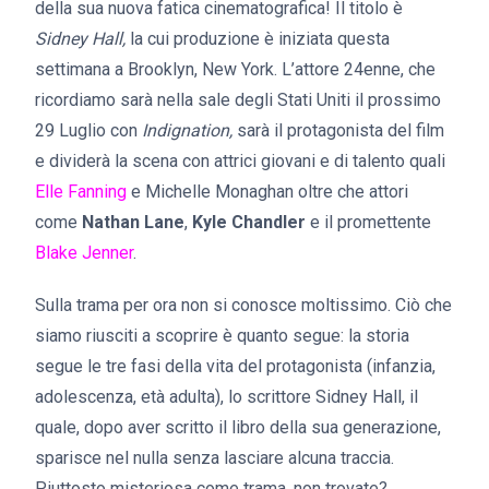
della sua nuova fatica cinematografica! Il titolo è
Sidney Hall,
la cui produzione è iniziata questa
settimana a Brooklyn, New York. L’attore 24enne, che
ricordiamo sarà nella sale degli Stati Uniti il prossimo
29 Luglio con
Indignation,
sarà il protagonista del film
e dividerà la scena con attrici giovani e di talento quali
Elle Fanning
e Michelle Monaghan oltre che attori
come
Nathan Lane
,
Kyle Chandler
e il promettente
Blake Jenner
.
Sulla trama per ora non si conosce moltissimo. Ciò che
siamo riusciti a scoprire è quanto segue: la storia
segue le tre fasi della vita del protagonista (infanzia,
adolescenza, età adulta), lo scrittore Sidney Hall, il
quale, dopo aver scritto il libro della sua generazione,
sparisce nel nulla senza lasciare alcuna traccia.
Piuttosto misteriosa come trama, non trovate?