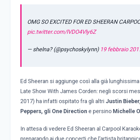
OMG SO EXCITED FOR ED SHEERAN CARPO
pic.twitter.com/lVDO4Vly6Z
— shelna? (@psychoskylynn)
19 febbraio 201
Ed Sheeran si aggiunge così alla già lunghissima li
Late Show With James Corden: negli scorsi mesi
2017) ha infatti ospitato fra gli altri
Justin Bieber
Peppers, gli One Direction
e persino
Michelle 
In attesa di vedere Ed Sheeran al Carpool Karaoke
preparando ai due concerti che l’artista britannic