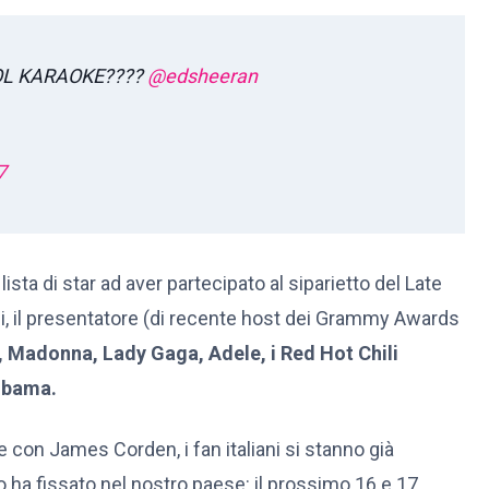
OL KARAOKE????
@edsheeran
7
sta di star ad aver partecipato al siparietto del Late
, il presentatore (di recente host dei Grammy Awards
, Madonna, Lady Gaga, Adele, i Red Hot Chili
Obama.
 con James Corden, i fan italiani si stanno già
o ha fissato nel nostro paese: il prossimo 16 e 17