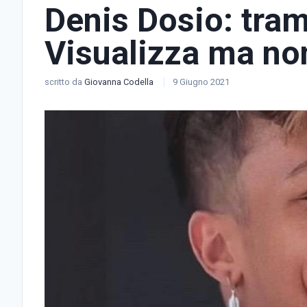
Denis Dosio: tram
Visualizza ma no
scritto da
Giovanna Codella
9 Giugno 2021