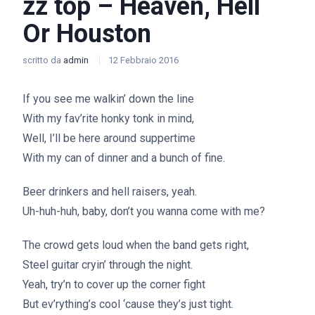
zz top – Heaven, Hell
Or Houston
scritto da
admin
12 Febbraio 2016
If you see me walkin’ down the line
With my fav’rite honky tonk in mind,
Well, I’ll be here around suppertime
With my can of dinner and a bunch of fine.
Beer drinkers and hell raisers, yeah.
Uh-huh-huh, baby, don’t you wanna come with me?
The crowd gets loud when the band gets right,
Steel guitar cryin’ through the night.
Yeah, try’n to cover up the corner fight
But ev’rything’s cool ‘cause they’s just tight.