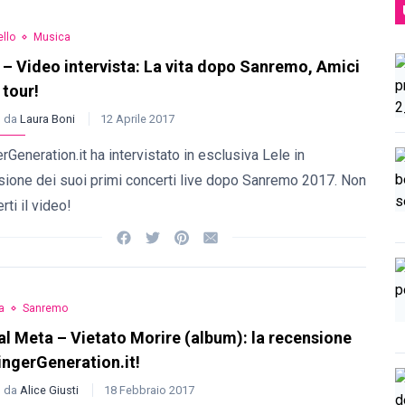
llo
Musica
 – Video intervista: La vita dopo Sanremo, Amici
 tour!
o da
Laura Boni
12 Aprile 2017
rGeneration.it ha intervistato in esclusiva Lele in
sione dei suoi primi concerti live dopo Sanremo 2017. Non
rti il video!
a
Sanremo
l Meta – Vietato Morire (album): la recensione
ingerGeneration.it!
o da
Alice Giusti
18 Febbraio 2017