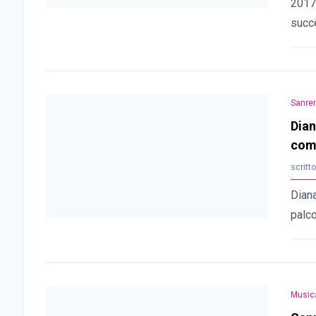
2017 
succ
Sanre
Dian
come
scritt
Diana
palco
Music