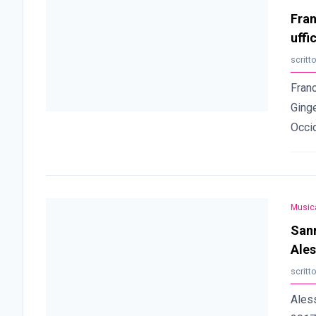
Fran
uffi
scritt
Fran
Ginge
Occi
Music
Sanr
Ales
scritt
Ales