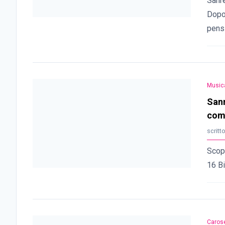
Sanre
Dopo
pens
Music
Sanr
com
scritt
Scopr
16 Bi
Carose