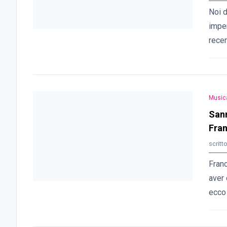
Noi d
imper
recen
Music
Sanr
Fran
scritt
Franc
aver 
ecco 