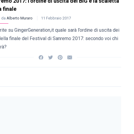
emo 2017: l’ordine di uscita dei BIG e la scaletta
a finale
o da
Alberto Muraro
11 Febbraio 2017
ite su GingerGeneration,it quale sarà l’ordine di uscita dei
ella finale del Festival di Sanremo 2017: secondo voi chi
erà?