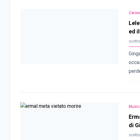
Carose
Lele
ed il
scritt
Ginge
occa
perde
Music
Erma
di G
scritt