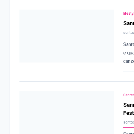
lifesty
Sanr
scritt
Sanr
e qua
canzo
Sanre
Sanr
Fest
scritt