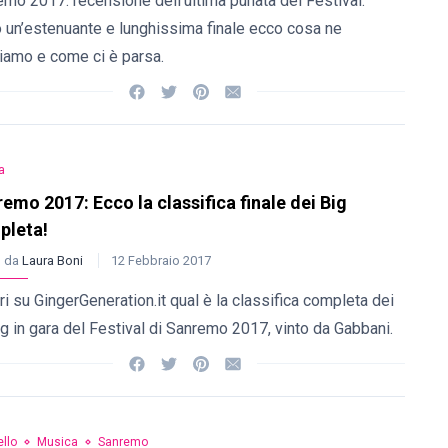
mo 2017: recensione dell’ultima punata del Festival.
 un’estenuante e lunghissima finale ecco cosa ne
iamo e come ci è parsa.
a
emo 2017: Ecco la classifica finale dei Big
pleta!
o da
Laura Boni
12 Febbraio 2017
i su GingerGeneration.it qual è la classifica completa dei
g in gara del Festival di Sanremo 2017, vinto da Gabbani.
llo
Musica
Sanremo