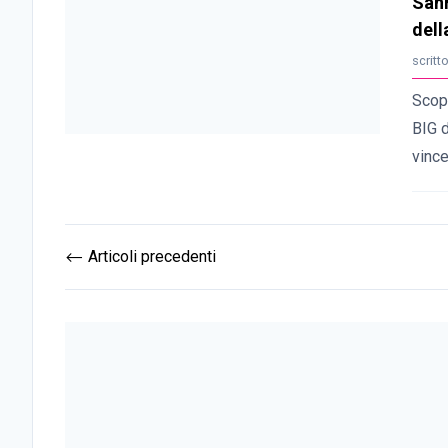
Sanr
dell
scritt
Scopr
BIG d
vinc
Articoli precedenti
⟵