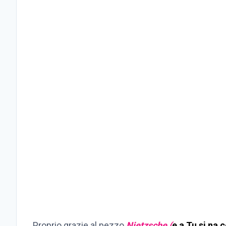
Proprio grazie al pezzo
Nietzsche (
e a Tu si na 