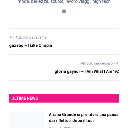
moda, bellezza, scuola, lavoro,viaggi, high tech
⟵
Articolo precedente
gazebo – I Like Chopin
⟶
Articolo successivo
gloria gaynor – I Am What I Am ’92
ULTIME NEWS
Ariana Grande si prenderà una pausa
dai riflettori dopo il tour