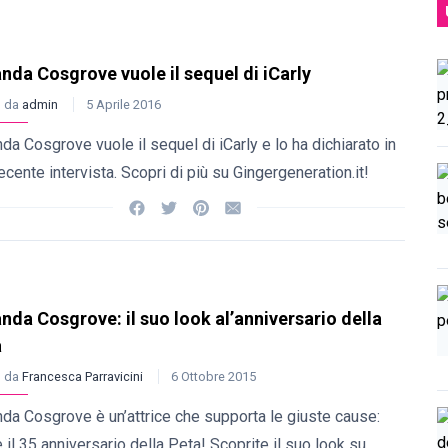
nda Cosgrove vuole il sequel di iCarly
o da
admin
5 Aprile 2016
da Cosgrove vuole il sequel di iCarly e lo ha dichiarato in
ecente intervista. Scopri di più su Gingergeneration.it!
nda Cosgrove: il suo look al’anniversario della
a
o da
Francesca Parravicini
6 Ottobre 2015
da Cosgrove è un’attrice che supporta le giuste cause:
il 35 anniversario della Peta! Scoprite il suo look su