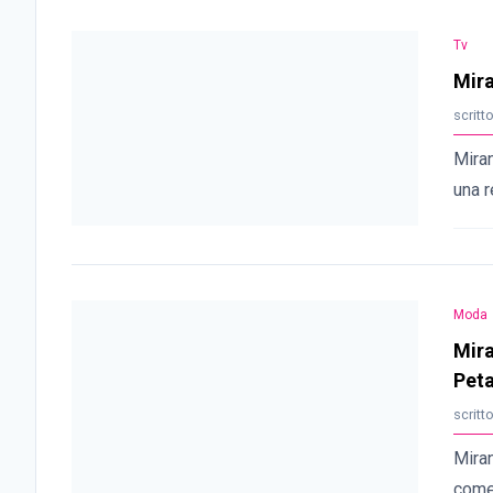
Tv
Mira
scritt
Miran
una r
Moda
Mira
Pet
scritt
Miran
come 