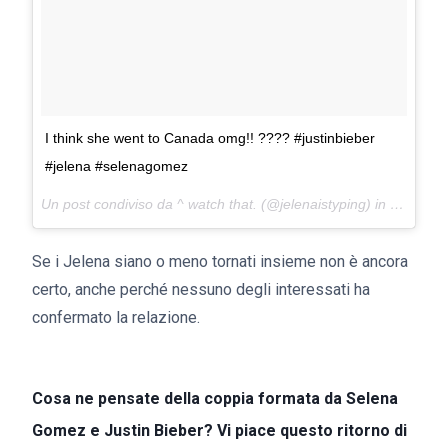
I think she went to Canada omg!! ???? #justinbieber
#jelena #selenagomez
Un post condiviso da ^ watch that. (@jelenaistyping) in data:
13 
Se i Jelena siano o meno tornati insieme non è ancora
certo, anche perché nessuno degli interessati ha
confermato la relazione.
Cosa ne pensate della coppia formata da Selena
Gomez e Justin Bieber? Vi piace questo ritorno di