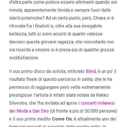
d’altra parte come poteva essere altrimenti quando sei
minuta, apparentemente timida e sempre fuori dalle
sterili polemiche? Ad un certo punto, però, Chiara si è
ritrovata fra i finalisti e, oltre alla sua innegabile
bellezza, tutti si sono accorti di quanto valesse
davvero questa giovane ragazza, che nonostante non
sia riuscita a vincere si è presa più di qualche grossa
soddisfazione.
Il suo primo disco da solista, intitolato
Blind
, è un po’ il
risultato finale di questo percorso in salita, che le ha
permesso di raggiungere però vette estremamente
prestigiose: l’artista è infatti stata notata da Kekko
Silvestre, che l’ha invitata ad aprire
i concerti milanesi
dei Modà a San Siro
(di fronte a più di 50.000 persone)
e il suo primo inedito
Come On
, è attualmente uno dei
brani più passati in assoluto dalle nostre radio. In