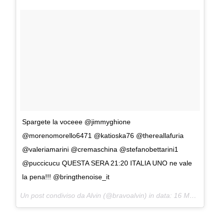
Spargete la voceee @jimmyghione
@morenomorello6471 @katioska76 @thereallafuria
@valeriamarini @cremaschina @stefanobettarini1
@puccicucu QUESTA SERA 21:20 ITALIA UNO ne vale
la pena!!! @bringthenoise_it
Un post condiviso da Alvin (@bravoalvin) in data:
16 Mag 2017 alle ore 03:49 PDT