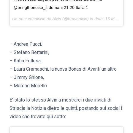
@bringthenoise_it domani 21:20 Italia 1
Un post condiviso da Alvin (@bravoalvin) in data:
15 Mag 2017 alle ore 07:07 PDT
– Andrea Pucci,
– Stefano Bettarini,
– Katia Follesa,
– Laura Cremaschi, la nuova Bonas di Avanti un altro
– Jimmy Ghione,
– Moreno Morello.
E’ stato lo stesso Alvin a mostrarci i due inviati di
Striscia la Notizia dietro le quinti, postando sui social i
video che trovate qui sotto: