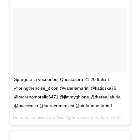
Spargete la voceeeee! Questasera 21:20 Italia 1
@bringthenoise_it con @valeriamarini @katioska76
@morenomorello6471 @jimmyghione @thereallafuria
@puccicucu @lauracremaschi @stefanobettarini1
Un post condiviso da Alvin (@bravoalvin) in data:
16 Mag 2017 alle ore 00:14 PDT