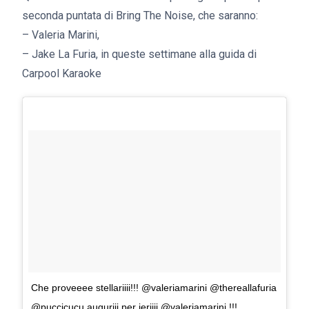
seconda puntata di Bring The Noise, che saranno:
– Valeria Marini,
– Jake La Furia, in queste settimane alla guida di
Carpool Karaoke
Che proveeee stellariiii!!! @valeriamarini @thereallafuria
@puccicucu auguriii per ieriiii @valeriamarini !!!