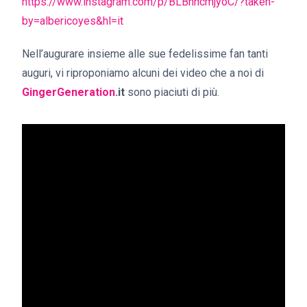
https://www.instagram.com/p/BLBnncmjyoC/?taken-
by=albericoyes&hl=it
Nell’augurare insieme alle sue fedelissime fan tanti
auguri, vi riproponiamo alcuni dei video che a noi di
GingerGeneration
.it
sono piaciuti di più.