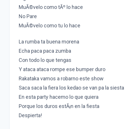
MuÃ©velo como tÃº lo hace
No Pare
MuÃ©velo como tu lo hace
La rumba ta buena morena
Echa paca paca zumba
Con todo lo que tengas
Y ataca ataca rompe ese bumper duro
Rakataka vamos a robarno este show
Saca saca la fiera los kedao se van pa la siesta
En esta party hacemo lo que quiera
Porque los duros estÃ¡n en la fiesta
Despierta!