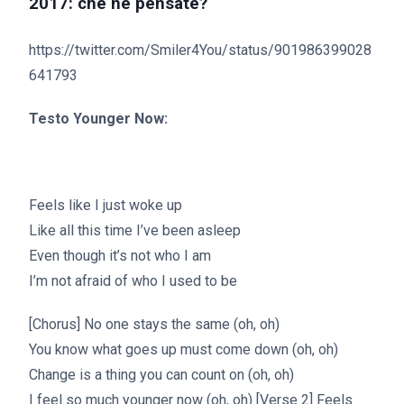
2017: che ne pensate?
https://twitter.com/Smiler4You/status/901986399028
641793
Testo Younger Now:
Feels like I just woke up
Like all this time I’ve been asleep
Even though it’s not who I am
I’m not afraid of who I used to be
[Chorus] No one stays the same (oh, oh)
You know what goes up must come down (oh, oh)
Change is a thing you can count on (oh, oh)
I feel so much younger now (oh, oh) [Verse 2] Feels