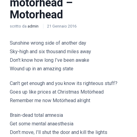
motorhead –
Motorhead
scritto da
admin
21 Gennaio 2016
Sunshine wrong side of another day
Sky-high and six thousand miles away
Don’t know how long I’ve been awake
Wound up in an amazing state
Can’t get enough and you know its righteous stuff?
Goes up like prices at Christmas Motörhead
Remember me now Motörhead alright
Brain-dead total amnesia
Get some mental anaesthesia
Don’t move, I’ll shut the door and kill the lights