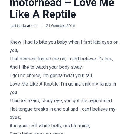
motorhead – Love Me
Like A Reptile
scritto da
admin
21 Gennaio 2016
Knew I had to bite you baby when I first laid eyes on
you,
That moment turned me on, I can’t believe it’s true,
And I like to watch your body sway,
I got no choice, I’m gonna twist your tail,
Love Me Like A Reptile, I’m gonna sink my fangs in
you
Thunder lizard, stony eye, you got me hypnotised,
Hot tongue breaks in and out and I can’t believe my
eyes,
And your soft white belly, next to mine,